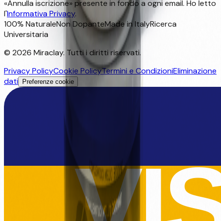
«Annulla iscrizione» presente in fondo a ogni email. Ho letto
l'
Informativa Privacy
.
100% Naturale
Non Dopante
Made in Italy
Ricerca
Universitaria
©
2026
Miraclay.
Tutti i diritti riservati
.
Privacy Policy
Cookie Policy
Termini e Condizioni
Eliminazione
dati
Preferenze cookie