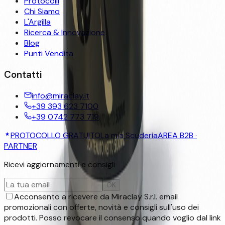
Protocolli
Chi Siamo
L'Argilla
Ricerca & Innovazione
Blog
Punti Vendita
Contatti
info@miraclay.it
+39 393 623 7100
+39 0742 773 719
PROTOCOLLO GRATUITO
La mia Scuderia
AREA B2B ·
PARTNER
Ricevi aggiornamenti e consigli
OK
Acconsento a ricevere da Miraclay S.r.l. email
promozionali con offerte, novità e consigli sull'uso dei
prodotti. Posso revocare il consenso quando voglio dal link