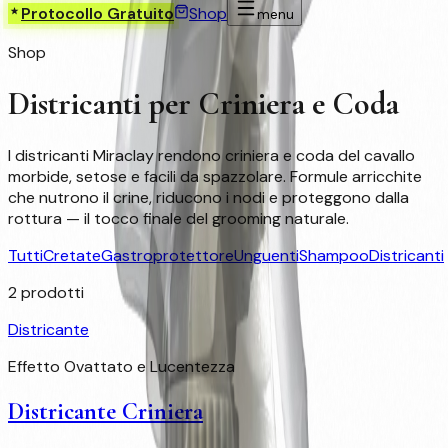
Protocollo Gratuito
Shop
menu
Shop
Districanti per Criniera e Coda
I districanti Miraclay rendono criniera e coda del cavallo
morbide, setose e facili da spazzolare. Formule arricchite
che nutrono il crine, riducono i nodi e proteggono dalla
rottura — il tocco finale del grooming naturale.
Tutti
Cretate
Gastroprotettore
Unguenti
Shampoo
Districanti
2
prodotti
Districante
Effetto Ovattato e Lucentezza
Districante Criniera