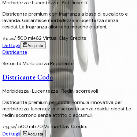
Morbidezza · Lucentezza · Anti-insetti
Districante premium con fragranza a base di eucalipto e
lavanda. Garantisce morbidezza e lucentezza senza
residui. La fragranza allontana mosche e tafani.
/
500 ml
+
62
Virtual Clay Credits
€
31,00
Dettagli
Acquista
Districante
Setosità Morbidezza Repellente
Districante Coda
Morbidezza · Lucentezza · Redini scorrevoli
Districante premium per coda. Formula innovativa per
morbidezza, lucentezza e setosità senza residui oleosi. Le
redini scorrono senza attrito o accumuli.
/
500 ml
+
70
Virtual Clay Credits
€
34,90
Dettagli
Acquista