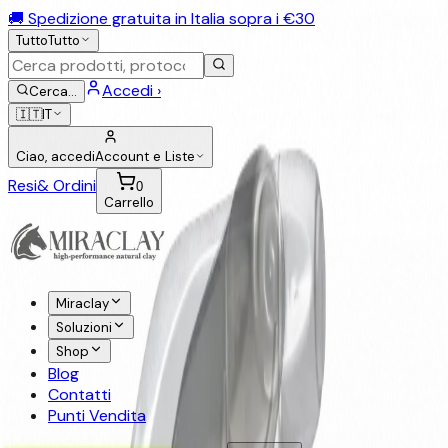
🚚 Spedizione gratuita in Italia sopra i €30
Tutto
Tutto
Accedi ›
Cerca
…
🇮🇹
IT
Ciao, accedi
Account e Liste
Resi
& Ordini
0
Carrello
Miraclay
Soluzioni
Shop
Blog
Contatti
Punti Vendita